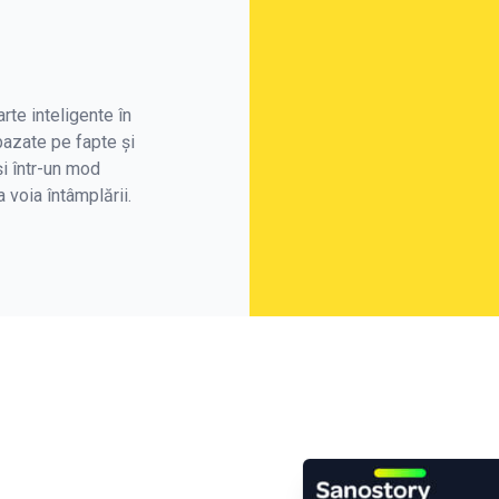
rte inteligente în
bazate pe fapte și
și într-un mod
a voia întâmplării.