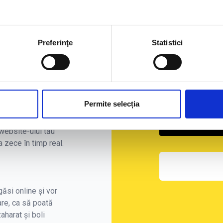
rent și
 atât în calitatea
a umană. Website-ul
Viteză de 
Preferinţe
Statistici
de că tu ești
Securitate
Ședință fo
Permite selecția
unci când serviciile
e website. De
Mobile-fri
website-ului tău
 zece în timp real.
găsi online și vor
re, ca să poată
zaharat și boli