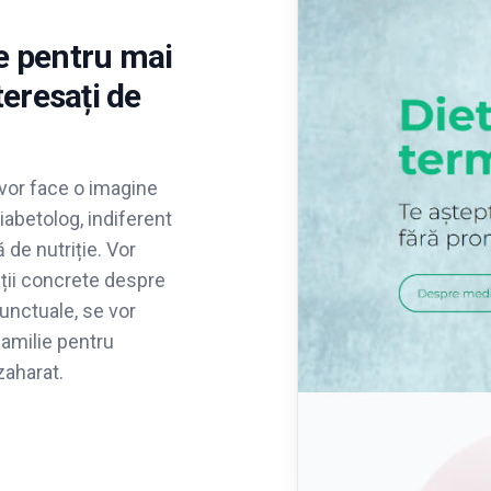
e pentru mai
teresați de
 vor face o imagine
iabetolog, indiferent
 de nutriție. Vor
mații concrete despre
 punctuale, se vor
amilie pentru
zaharat.