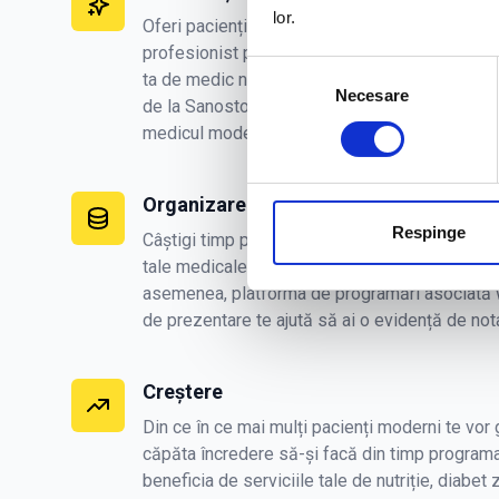
lor.
Oferi pacienților moderni un mod ușor, transpa
profesionist prin care să te cunoască mai bine,
Selecția
ta de medic nutriționist cât și din perspectiv
Necesare
consimțământului
de la Sanostory îi va ajuta să decidă mai repe
medicul modern de care au nevoie.
Organizare
Respinge
Câștigi timp plus respect de la pacienții tăi at
tale medicale sunt clare și bine structurate p
asemenea, platforma de programări asociată 
de prezentare te ajută să ai o evidență de nota
Creștere
Din ce în ce mai mulți pacienți moderni te vor 
căpăta încredere să-și facă din timp programa
beneficia de serviciile tale de nutriție, diabet 