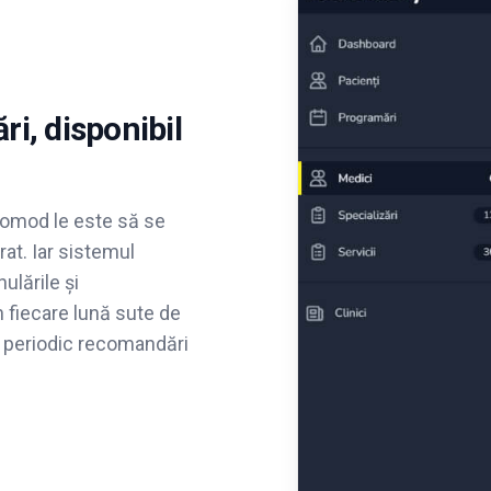
i, disponibil
comod le este să se
rat. Iar sistemul
nulările și
n fiecare lună sute de
mit periodic recomandări