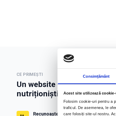
CE PRIMEȘTI
Consimțământ
Un website profesional pent
nutriționiști moderni
Acest site utilizează cookie-
Folosim cookie-uri pentru a pe
traficul. De asemenea, le ofer
Recunoaștere
care folosiți site-ul nostru. A