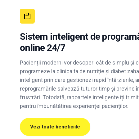
Sistem inteligent de programăr
online 24/7
Pacienții moderni vor desoperi cât de simplu și 
programeze la clinica ta de nutriție și diabet zaha
inteligent prin care gestionezi rapid întârzierile, a
reprogramările salvează tuturor timp și previne î
frustrări. Totodată, rapoartele inteligente îți tri
pentru îmbunătățirea experienței pacienților.
Vezi toate beneficiile