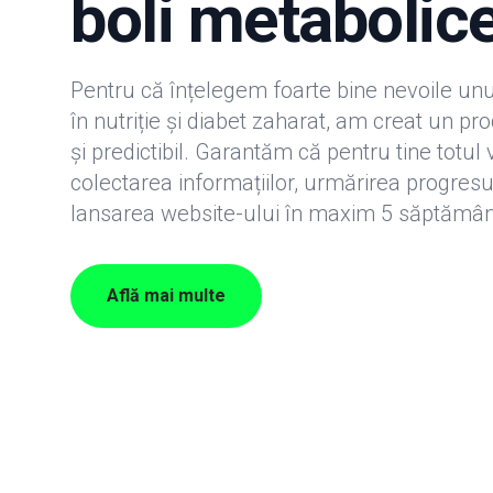
boli metabolic
Pentru că înțelegem foarte bine nevoile unu
în nutriție și diabet zaharat, am creat un p
și predictibil. Garantăm că pentru tine totul v
colectarea informațiilor, urmărirea progresu
lansarea website-ului în maxim 5 săptămân
Află mai multe