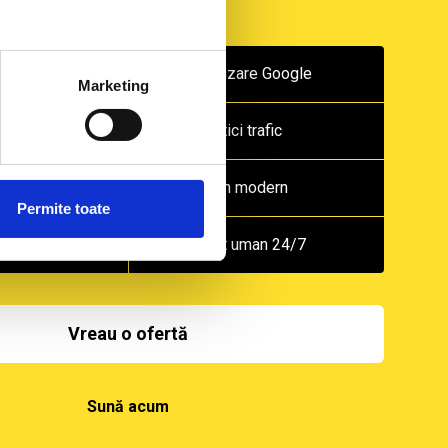
top
Optimizare Google
Marketing
 avansată
Statistici trafic
to profesionistă
Design modern
Permite toate
endly
Suport uman 24/7
Vreau o ofertă
Sună acum