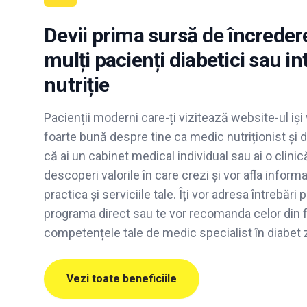
Devii prima sursă de încreder
mulți pacienți diabetici sau in
nutriție
Pacienții moderni care-ți vizitează website-ul iși
foarte bună despre tine ca medic nutriționist și d
că ai un cabinet medical individual sau ai o clinică
descoperi valorile în care crezi și vor afla infor
practica și serviciile tale. Îți vor adresa întrebări
programa direct sau te vor recomanda celor din f
competențele tale de medic specialist în diabet 
Vezi toate beneficiile