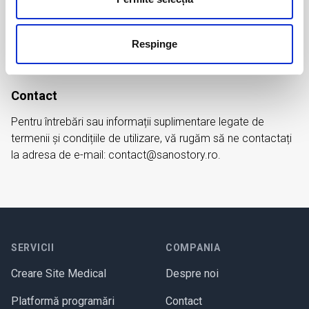
Acești termeni și condiții sunt guvernați de legile României.
Eventualele litigii care ar putea apărea între Sanostory și
Respinge
utilizatori vor fi soluționate în instanțele de judecată
competente din România.
Contact
Pentru întrebări sau informații suplimentare legate de
termenii și condițiile de utilizare, vă rugăm să ne contactați
la adresa de e-mail: contact@sanostory.ro.
Footer
SERVICII
COMPANIA
Creare Site Medical
Despre noi
Platformă programări
Contact