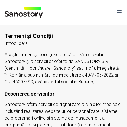
SanoStory
Ope
Termeni și Condiții
Introducere
Acești termeni și condiții se aplică utilizării site-ului
Sanostory și a serviciilor oferite de SANOSTORY S.R.L.
(denumită în continuare "Sanostory" sau "noi"), înregistrată
în România sub numărul de înregistrare J40/7705/2022 și
CUI 46007490, având sediul social în București.
Descrierea serviciilor
Sanostory oferă servicii de digitalizare a clinicilor medicale,
incluzând realizarea website-urilor personalizate, sisteme
de programări online și sisteme de management al
programărilor și pacienților, sub formă de abonament.