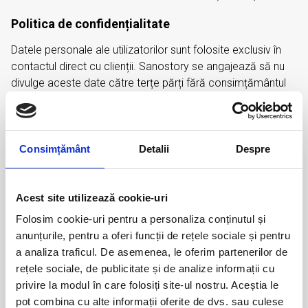
Politica de confidențialitate
Datele personale ale utilizatorilor sunt folosite exclusiv în
contactul direct cu clienții. Sanostory se angajează să nu
divulge aceste date către terțe părți fără consimțământul
utilizatorului. Utilizatorii au dreptul de a solicita ștergerea
datelor lor personale prin contactarea Sanostory la adresa
de e-mail contact@sanostory.ro.
Consimțământ
Detalii
Despre
Plata serviciilor
Plata serviciilor oferite de Sanostory se face sub formă de
Acest site utilizează cookie-uri
taxă fixă, în urma unui contract și a unei facturi, sau sub
Folosim cookie-uri pentru a personaliza conținutul și
formă de abonament lunar. Abonamentul poate fi anulat în
anunțurile, pentru a oferi funcții de rețele sociale și pentru
orice moment, cu o notificare trimisă către Sanostory.
a analiza traficul. De asemenea, le oferim partenerilor de
Garanții și limitări de răspundere
rețele sociale, de publicitate și de analize informații cu
privire la modul în care folosiți site-ul nostru. Aceștia le
Sanostory garantează serviciile oferite și le asigură atât
pot combina cu alte informații oferite de dvs. sau culese